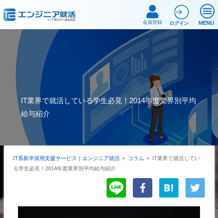
会員登録
MENU
ログイン
IT業界で就活している学生必見！2014年度業界別平均
給与紹介
IT系新卒採用支援サービス｜エンジニア就活
>
コラム
>
IT業界で就活してい
る学生必見！2014年度業界別平均給与紹介