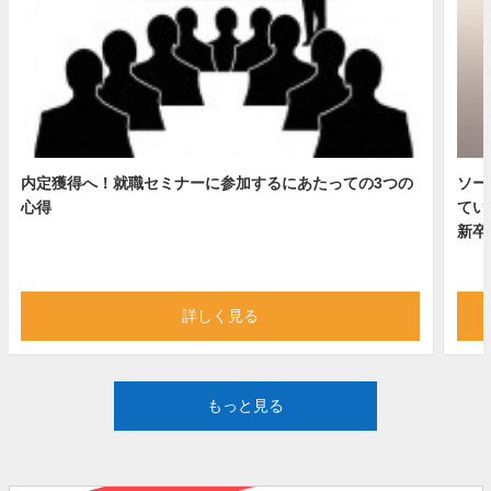
内定獲得へ！就職セミナーに参加するにあたっての3つの
ソー
心得
てい
新卒
詳しく見る
もっと見る