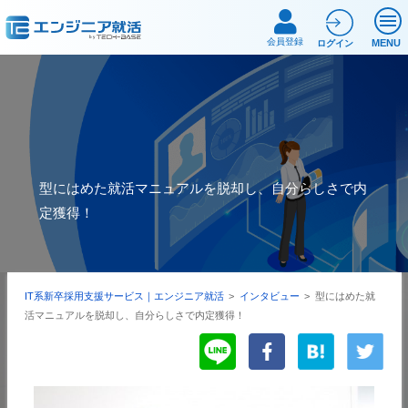
会員登録
MENU
ログイン
型にはめた就活マニュアルを脱却し、自分らしさで内
定獲得！
IT系新卒採用支援サービス｜エンジニア就活
>
インタビュー
>
型にはめた就
活マニュアルを脱却し、自分らしさで内定獲得！