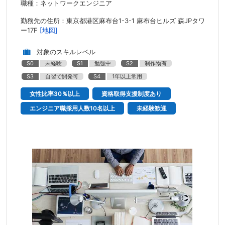
職種：ネットワークエンジニア
勤務先の住所：東京都港区麻布台1-3-1 麻布台ヒルズ 森JPタワ
ー17F
[地図]
対象のスキルレベル
S0
未経験
S1
勉強中
S2
制作物有
S3
自習で開発可
S4
1年以上常用
女性比率30％以上
資格取得支援制度あり
エンジニア職採用人数10名以上
未経験歓迎