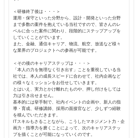
＜研修終了後は・・・＞
運用・保守といった分野から、設計・開発といった分野
まで多数の案件を抱えている当社ですので、皆さんのレ
ベルに合った案件に関わり、段階的にステップアップを
していくことがでいます。
また、金融、通信キャリア、物流、航空、放送など様々
な業界のプロジェクトへの参画が可能です。
＜その後のキャリアステップは・・・＞
「本人の力を無理なく引き出す」ことを重視している当
社では、本人の成長スピードに合わせて、社内企画など
の様々なミッションをお任せしていきます。
とはいえ、実力とかけ離れたものや、押し付けをしては
力は引き出せません。
基本的には挙手制で、社内イベントの企画や、新人の指
導・育成、研修講師、採用の面接官など、少しずつ経験
を積んでいただきます。
ITスキルもさることながら、こうしたマネジメント力・企
画力・指導力を磨くことによって、次のキャリアステッ
プを描くことが可能になっていくのです。