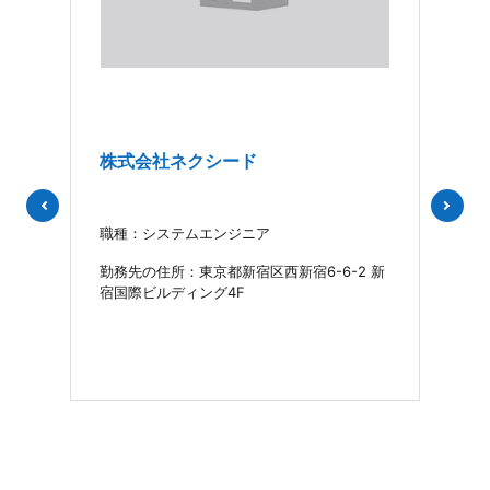
株式会社ネクシード
株
職種：システムエンジニア
職種
八重洲
勤務先の住所：東京都新宿区西新宿6-6-2 新
勤務
宿国際ビルディング4F
ンブ
ルス