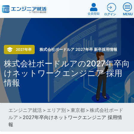
会員登録
MENU
ログイン
株式会社ボードルア 2027年卒 新卒採用情報
2027年卒
株式会社ボードルアの2027年卒向
けネットワークエンジニア 採用
情報
エンジニア就活
＞
エリア別
＞
東京都
＞
株式会社ボード
ルア
＞2027年卒向けネットワークエンジニア 採用情
報