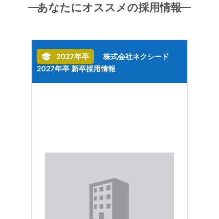
あなたにオススメの採用情報
7年
2027年卒
株式会社ネクシード
2027年卒 新卒採用情報
ニア