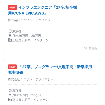
インフラエンジニア「27卒/新卒採
NEW
用/CCNA,LPIC,AWS」
株式会社ユニゾン・テクノロジー
location_on
東京都
currency_yen
月給26万円～28万円
business
正社員 / 新卒・インターン
3日前更新
「27卒」プログラマー/文理不問・新卒採用・
NEW
充実研修
株式会社ユニゾン・テクノロジー
location_on
東京都
currency_yen
月給25万円～27万円
business
正社員 / 新卒・インターン