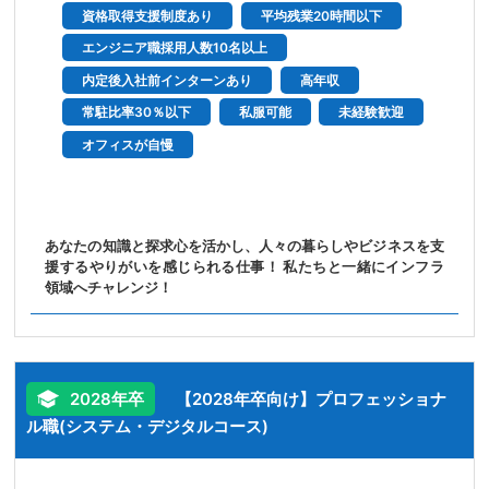
資格取得支援制度あり
平均残業20時間以下
エンジニア職採用人数10名以上
内定後入社前インターンあり
高年収
常駐比率30％以下
私服可能
未経験歓迎
オフィスが自慢
あなたの知識と探求心を活かし、人々の暮らしやビジネスを支
援するやりがいを感じられる仕事！ 私たちと一緒にインフラ
領域へチャレンジ！
2028年卒
【2028年卒向け】プロフェッショナ
ル職(システム・デジタルコース)