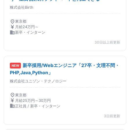
株式会社Birth
location_on
東京都
currency_yen
月給24万円～
business
新卒・インターン
30日以上前更新
新卒採用/Webエンジニア「27卒・文理不問・
NEW
PHP,Java,Python」
株式会社ユニゾン・テクノロジー
location_on
東京都
currency_yen
月給25万円～30万円
business
正社員 / 新卒・インターン
3日前更新