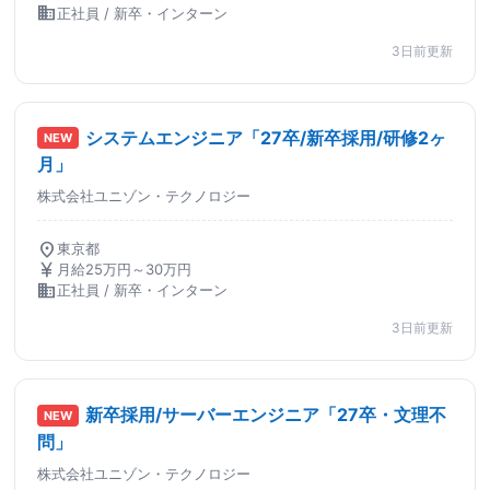
business
正社員 / 新卒・インターン
3日前更新
システムエンジニア「27卒/新卒採用/研修2ヶ
NEW
月」
株式会社ユニゾン・テクノロジー
location_on
東京都
currency_yen
月給25万円～30万円
business
正社員 / 新卒・インターン
3日前更新
新卒採用/サーバーエンジニア「27卒・文理不
NEW
問」
株式会社ユニゾン・テクノロジー