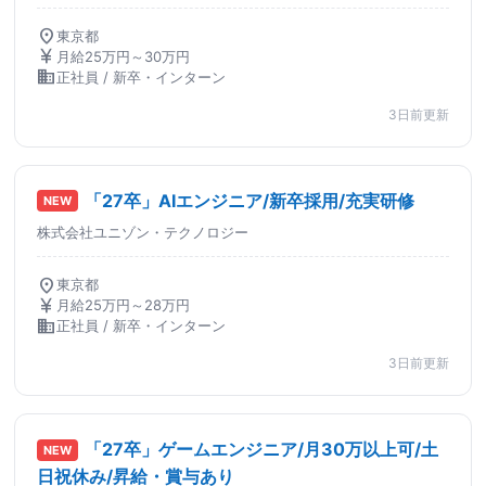
location_on
東京都
currency_yen
月給25万円～30万円
business
正社員 / 新卒・インターン
3日前更新
「27卒」AIエンジニア/新卒採用/充実研修
NEW
株式会社ユニゾン・テクノロジー
location_on
東京都
currency_yen
月給25万円～28万円
business
正社員 / 新卒・インターン
3日前更新
「27卒」ゲームエンジニア/月30万以上可/土
NEW
日祝休み/昇給・賞与あり