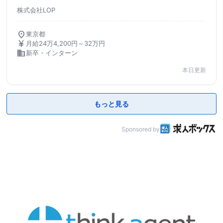
株式会社LOP
location_on
東京都
currency_yen
月給24万4,200円～32万円
business
新卒・インターン
本日更新
もっと見る
Sponsored by