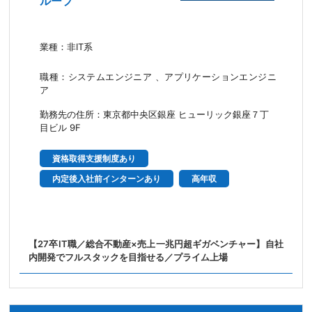
ループ
業種：非IT系
職種：システムエンジニア 、アプリケーションエンジニ
ア
勤務先の住所：東京都中央区銀座 ヒューリック銀座７丁
目ビル 9F
資格取得支援制度あり
内定後入社前インターンあり
高年収
【27卒IT職／総合不動産×売上一兆円超ギガベンチャー】自社
内開発でフルスタックを目指せる／プライム上場