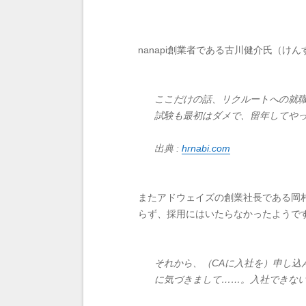
nanapi創業者である古川健介氏（
ここだけの話、リクルートへの就
試験も最初はダメで、留年してや
出典 :
hrnabi.com
またアドウェイズの創業社長である岡
らず、採用にはいたらなかったようで
それから、（CAに入社を）申し込
に気づきまして……。入社できな