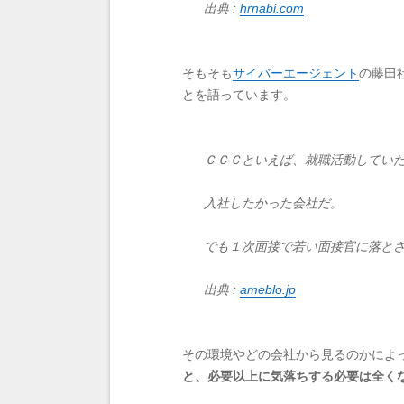
出典 :
hrnabi.com
そもそも
サイバーエージェント
の藤田
とを語っています。
ＣＣＣといえば、就職活動してい
入社したかった会社だ。
でも１次面接で若い面接官に落と
出典 :
ameblo.jp
その環境やどの会社から見るのかによ
と、必要以上に気落ちする必要は全く