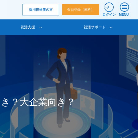
採用担当者の方
会員登録（無料）
ログイン
MENU
就活支援
就活サポート
向き？大企業向き？