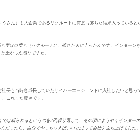
けんすうさん）も大企業であるリクルートに何度も落ちた結果入っている
職も実は何度も（リクルートに）落ちた末に入ったんです。インターンを
っと受かった感じですね。
村社長も当時急成長していたサイバーエージェントに入社したいと思っ
す。これまた驚きです。
んでは断られるというのを3回繰り返して、その頃にようやくインターネ
いんだったら、自分でやっちゃえばいいと思って会社を立ち上げました