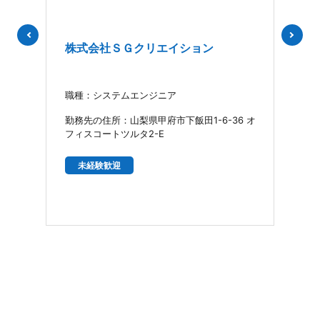
株式会社ＳＧクリエイション
株
ン・
職種：システムエンジニア
職種
勤務先の住所：山梨県甲府市下飯田1-6-36 オ
勤務
ー
フィスコートツルタ2-E
丁目
 住
未経験歓迎