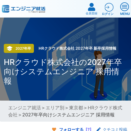
会員登録
MENU
ログイン
HRクラウド株式会社 2027年卒 新卒採用情報
2027年卒
HRクラウド株式会社の2027年卒
向けシステムエンジニア 採用情
報
エンジニア就活
＞
エリア別
＞
東京都
＞
HRクラウド株式
会社
＞2027年卒向けシステムエンジニア 採用情報
フォローする
[?]
クチコミ投稿