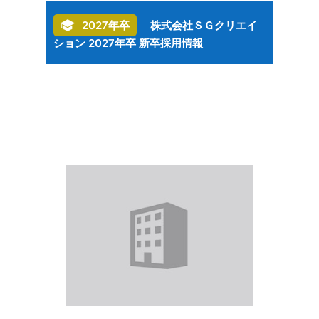
テグレ
2027年卒
株式会社ＳＧクリエイ
社
ション 2027年卒 新卒採用情報
202