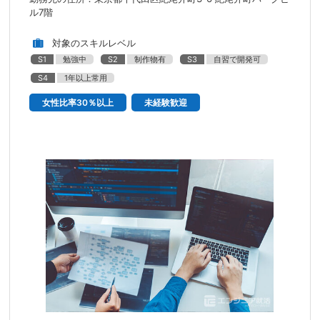
ル7階
対象のスキルレベル
S1
勉強中
S2
制作物有
S3
自習で開発可
S4
1年以上常用
女性比率30％以上
未経験歓迎