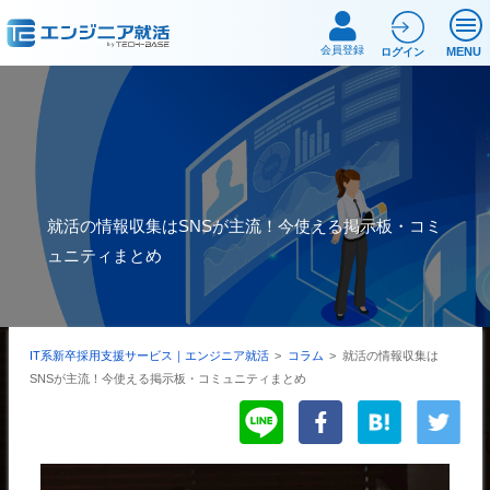
会員登録
MENU
ログイン
就活の情報収集はSNSが主流！今使える掲示板・コミ
ュニティまとめ
IT系新卒採用支援サービス｜エンジニア就活
>
コラム
>
就活の情報収集は
SNSが主流！今使える掲示板・コミュニティまとめ