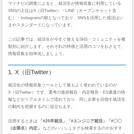
マイナビの調査によると、就活生が情報収集に利用している
SNSの上位はX（旧Twitter）・LINE（オープンチャット含
む）・Instagramの順となっており、SNSを活用した就活はい
まやスタンダードになっています。
この記事では、就活生が今すぐ使えるSNS・コミュニティを種
類別に紹介します。それぞれの特徴と活用のコツをおさえて、
情報収集を効率化しましょう。
1. X（旧Twitter）
就活生の情報収集ツールとして最もよく使われているのが
X（旧Twitter）です。選考の進捗報告・内定報告・ES通過の情
報などがリアルタイムで流れており、同じ企業を目指す就活生
の動向を把握するのに役立ちます。
活用するときは
「#25卒就活」「#エンジニア就活」「#〇〇
（企業名）内定」
などのハッシュタグを検索するのがおすす