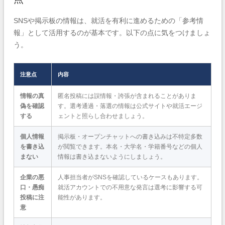
SNSや掲示板の情報は、就活を有利に進めるための「参考情
報」として活用するのが基本です。以下の点に気をつけましょ
う。
注意点
内容
情報の真
匿名投稿には誤情報・誇張が含まれることがありま
偽を確認
す。選考通過・落選の情報は公式サイトや就活エージ
する
ェントと照らし合わせましょう。
個人情報
掲示板・オープンチャットへの書き込みは不特定多数
を書き込
が閲覧できます。本名・大学名・学籍番号などの個人
まない
情報は書き込まないようにしましょう。
企業の悪
人事担当者がSNSを確認しているケースもあります。
口・愚痴
就活アカウントでの不用意な発言は選考に影響する可
投稿に注
能性があります。
意