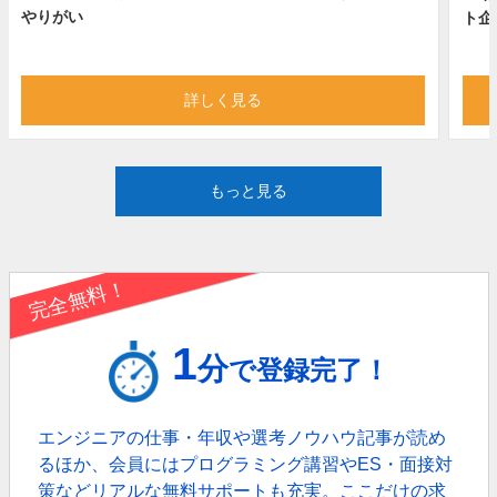
やりがい
ト企
詳しく見る
もっと見る
完全無料！
1
分
で登録完了！
エンジニアの仕事・年収や選考ノウハウ記事が読め
るほか、
会員にはプログラミング講習やES・面接対
策などリアルな無料サポートも充実。
ここだけの求