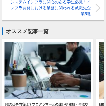
システムインフラに関心のある学生必見！イ
ンフラ開発における業務に関われる就職先企
業5選
オススメ記事一覧
SEの仕事内容は？プログラマーとの違いや種類・年収や
SE