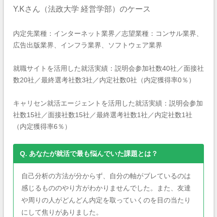
Y.Kさん（法政大学 経営学部）のケース
内定先業種：インターネット業界／志望業種：コンサル業界、
広告出版業界、インフラ業界、ソフトウェア業界
就職サイトを活用した就活実績：説明会参加社数40社／面接社
数20社／最終選考社数3社／内定社数0社（内定獲得率0％）
キャリセン就活エージェントを活用した就活実績：説明会参加
社数15社／面接社数15社／最終選考社数1社／内定社数1社
（内定獲得率6％）
Q. あなたが就活で最も悩んでいた課題とは？
自己分析の方法が分からず、自分の軸がブレているのは
感じるもののやり方がわかりませんでした。また、友達
や周りの人がどんどん内定を取っていくのを目の当たり
にして焦りがありました。