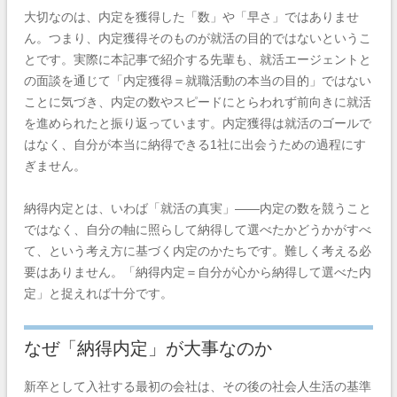
大切なのは、内定を獲得した「数」や「早さ」ではありませ
ん。つまり、内定獲得そのものが就活の目的ではないというこ
とです。実際に本記事で紹介する先輩も、就活エージェントと
の面談を通じて「内定獲得＝就職活動の本当の目的」ではない
ことに気づき、内定の数やスピードにとらわれず前向きに就活
を進められたと振り返っています。内定獲得は就活のゴールで
はなく、自分が本当に納得できる1社に出会うための過程にす
ぎません。
納得内定とは、いわば「就活の真実」——内定の数を競うこと
ではなく、自分の軸に照らして納得して選べたかどうかがすべ
て、という考え方に基づく内定のかたちです。難しく考える必
要はありません。「納得内定＝自分が心から納得して選べた内
定」と捉えれば十分です。
なぜ「納得内定」が大事なのか
新卒として入社する最初の会社は、その後の社会人生活の基準