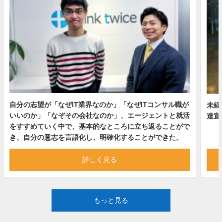
自分の志望が「なぜIT業界なのか」「なぜITコンサル職が
未経
いいのか」「なぞその会社なのか」、エージェントと就活
達宣
をすすめていく中で、基本的なところに立ち返ることがで
き、自分の意志を言語化し、明確化することができた。
詳しく見る
もっと見る