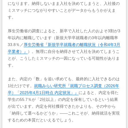
になります。納得しないまま入社を決めてしまうと、入社後の
ミスマッチにつながりやすいことがデータからもうかがえま
す。
厚生労働省の調査によると、新卒で入社した人のおよそ3割が3
年以内に離職しています（新規大学卒就職者の3年以内離職率
33.8％／
厚生労働省『新規学卒就職者の離職状況（令和4年3月
卒業者）』
）。無理に自分を納得させて入社を決めてしまうこ
とが、こうしたミスマッチの一因になっている可能性がありま
す。
また、内定の「数」を追い求めても、最終的に入社できるのは
1社だけです。
就職みらい研究所『就職プロセス調査（2026年
卒）「2025年4月1日時点 内定状況」』
によると、内定を得た
学生の55.7％が「2社以上」の内定を保有しているという結果
が出ています。内定を何社獲得できたかよりも、その中から
「納得して選べるかどうか」——これこそが、納得就活を実現
するための本質だといえるでしょう。