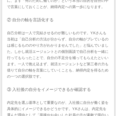
に、まず「何のために働くのか」という本当の目的を自分の中
で言葉にしておくことが、納得内定への第一歩になります。
② 自分の軸を言語化する
自己分析は一人で完結させるのが難しいものです。Y.Kさんも
当初は「自己分析の方法が分からず、自分の軸がブレているの
は感じるもののやり方がわかりませんでした」と悩んでいまし
た。しかし就活エージェントとの個別面談で自己分析を一緒に
行ってもらったことで、自分の不足分を補ってもらえたといい
ます。一人で抱え込まず、就活エージェントなど第三者の力も
借りて自分の軸を言葉にしていくことも、納得内定を得るため
の一つの選択肢です。
③ 入社後の自分をイメージできるか確認する
内定先を選ぶ基準として重要なのが、入社後に自分が働く姿を
具体的にイメージできるかどうかです。Y.Kさんは、内定先を
選んだ理由として「面接やお会いした社員の方が素敵で面白い