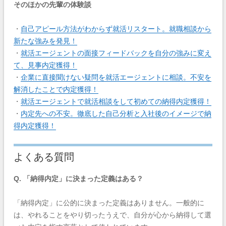
そのほかの先輩の体験談
・
自己アピール方法がわからず就活リスタート。就職相談から
新たな強みを発見！
・
就活エージェントの面接フィードバックを自分の強みに変え
て、見事内定獲得！
・
企業に直接聞けない疑問を就活エージェントに相談。不安を
解消したことで内定獲得！
・
就活エージェントで就活相談をして初めての納得内定獲得！
・
内定先への不安。徹底した自己分析と入社後のイメージで納
得内定獲得！
よくある質問
Q. 「納得内定」に決まった定義はある？
「納得内定」に公的に決まった定義はありません。一般的に
は、やれることをやり切ったうえで、自分が心から納得して選