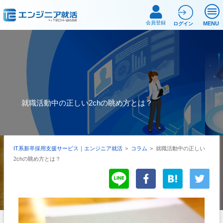
会員登録
MENU
ログイン
就職活動中の正しい2chの眺め方とは？
IT系新卒採用支援サービス｜エンジニア就活
>
コラム
>
就職活動中の正しい
2chの眺め方とは？