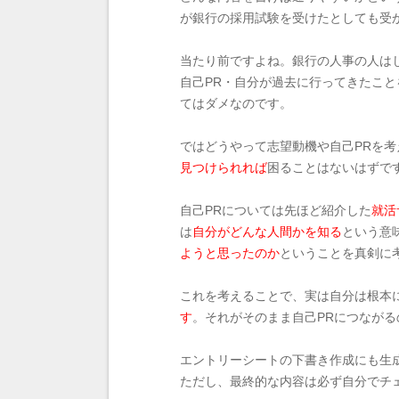
が銀行の採用試験を受けたとしても受
当たり前ですよね。銀行の人事の人はじ
自己PR・自分が過去に行ってきたこと
てはダメなのです。
ではどうやって志望動機や自己PRを
見つけられれば
困ることはないはずで
自己PRについては先ほど紹介した
就活
は
自分がどんな人間かを知る
という意
ようと思ったのか
ということを真剣に
これを考えることで、実は自分は根本
す
。それがそのまま自己PRにつなが
エントリーシートの下書き作成にも生成
ただし、最終的な内容は必ず自分でチ