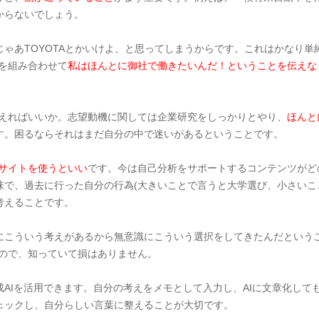
からないでしょう。
ゃあTOYOTAとかいけよ、と思ってしまうからです。これはかなり
を組み合わせて
私はほんとに御社で働きたいんだ！ということを伝えな
考えればいいか。志望動機に関しては企業研究をしっかりとやり、
ほんと
す。困るならそれはまだ自分の中で迷いがあるということです。
サイトを使うといい
です。今は自己分析をサポートするコンテンツがど
味で、過去に行った自分の行為(大きいことで言うと大学選び、小さいこ
考えることです。
にこういう考えがあるから無意識にこういう選択をしてきたんだという
るので、知っていて損はありません。
AIを活用できます。自分の考えをメモとして入力し、AIに文章化して
ェックし、自分らしい言葉に整えることが大切です。