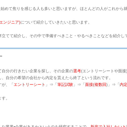
動き始めて焦りを感じる人も多いと思いますが、ほとんどの人がこれから
エンジニア)
について紹介していきたいと思います。
序立てて紹介し、その中で準備すべきこと・やるべきことなどを紹介し
す
て自分の行きたい企業を探し、その企業の
選考
(エントリーシートや面接
し、自分の希望の会社から内定を貰えたら終了という流れです。
すが、「
エントリーシート
」⇒「
筆記試験
」⇒「
面接(複数回
)」⇒「
内
ます。
んな業界•企業があるかというのを研究することで、
新卒で入社したいと