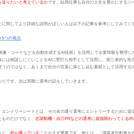
を送りたいと考えているか
です。結局仕事も自分の人生を豊かにするツ
とに関してより詳細な説明がほしい人は以下の記事を参考にしてみてく
き5つの視点
文章・画像・コードなどを自動生成するAI技術）を活用して企業情報を整理
族には相談しにくいことをAIに壁打ち相手として活用し、第三者的な視
使うのではなく、あくまで自分の言葉に落とし込む素材として活用する
わりです。次は実際に選考の話をしていきます。
。エントリーシートとは、その名の通り選考にエントリーするために提
たものだけでなく、
志望動機・自己PRなどの選考に直接関わってくる内
うと、
筋が通っていること
がまず重要です。例えば、「僕将来自動車を